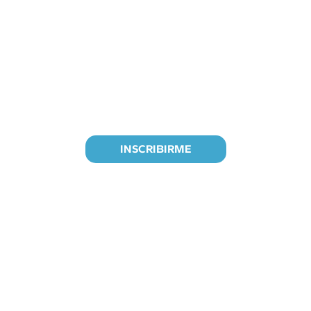
de negocio que te ayudarán a
tomar decisiones mucho más
efectivas, aprovechando la
diversidad de puntos de vista y
consigue resultados
sorprendentes.
INSCRIBIRME
Alumnos de todo el mundo
recomiendan Pro.Play®