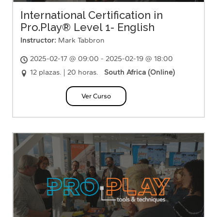
International Certification in
Pro.Play® Level 1- English
Instructor:
Mark Tabbron
2025-02-17 @ 09:00 - 2025-02-19 @ 18:00
12 plazas.
|
20 horas.
South Africa (Online)
Ver Curso