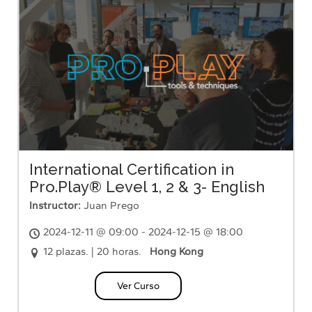
International Certification in
Pro.Play® Level 1, 2 & 3- English
Instructor:
Juan Prego
2024-12-11 @ 09:00 - 2024-12-15 @ 18:00
12 plazas.
|
20 horas.
Hong Kong
Ver Curso