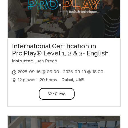
International Certification in
Pro.Play® Level 1, 2 & 3- English
Instructor:
Juan Prego
2025-09-16 @ 09:00 - 2025-09-19 @ 18:00
12 plazas.
|
20 horas.
Dubai, UAE
Ver Curso