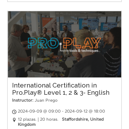
International Certification in
Pro.Play® Level 1, 2 & 3- English
Instructor:
Juan Prego
2024-09-09 @ 09:00 - 2024-09-12 @ 18:00
12 plazas.
|
20 horas.
Staffordshire, United
Kingdom