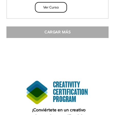
Ver Curso
CARGAR MÁS
¡Conviértete en un creativo