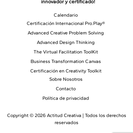
innovador y certificado!
Calendario
Certificación Internacional Pro.Play®
Advanced Creative Problem Solving
Advanced Design Thinking
The Virtual Facilitation ToolKit
Business Transformation Canvas
Certificación en Creativity Toolkit
Sobre Nosotros
Contacto
Política de privacidad
Copyright © 2026 Actitud Creativa | Todos los derechos
reservados