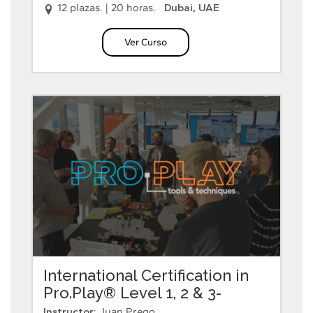
12 plazas.
|
20 horas.
Dubai, UAE
Ver Curso
International Certification in
Pro.Play® Level 1, 2 & 3-
English
Instructor:
Juan Prego