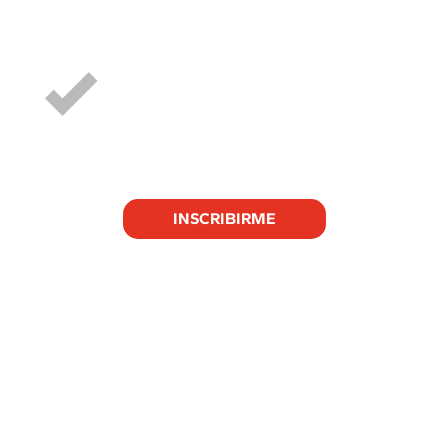
Lograr tus objetivos colectivos,
incluso cuando te enfrentes a
situaciones impredecibles, difíciles y
desfavorables
INSCRIBIRME
Alumnos de todo el mundo
recomiendan The Virtual Facilitator
Toolkit